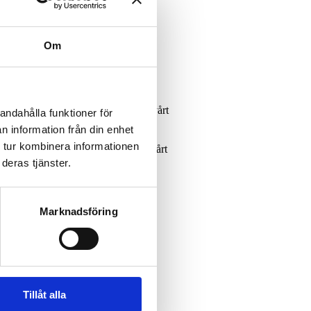
Om
er inne i vandrarhemmet? Kolla in vårt
andahålla funktioner för
n information från din enhet
 tur kombinera informationen
a är uppbyggda invändigt? Kolla in vårt
deras tjänster.
Marknadsföring
Tillåt alla