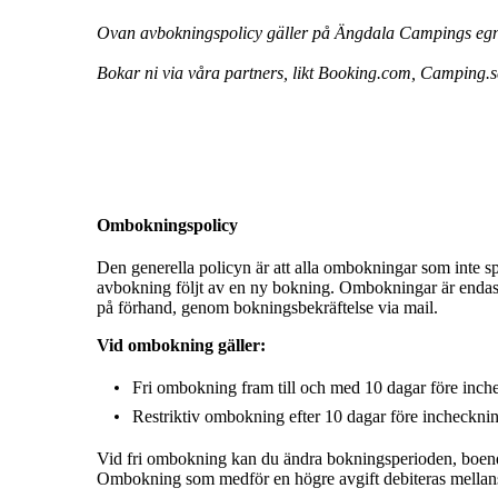
Ovan avbokningspolicy gäller på Ängdala Campings egna 
Bokar ni via våra partners, likt Booking.com, Camping.se 
Ombokningspolicy
Den generella policyn är att alla ombokningar som inte 
avbokning följt av en ny bokning. Ombokningar är endas
på förhand, genom bokningsbekräftelse via mail.
Vid ombokning gäller:
Fri ombokning fram till och med 10 dagar före inc
Restriktiv ombokning efter 10 dagar före incheckn
Vid fri ombokning kan du ändra bokningsperioden, boend
Ombokning som medför en högre avgift debiteras mellan