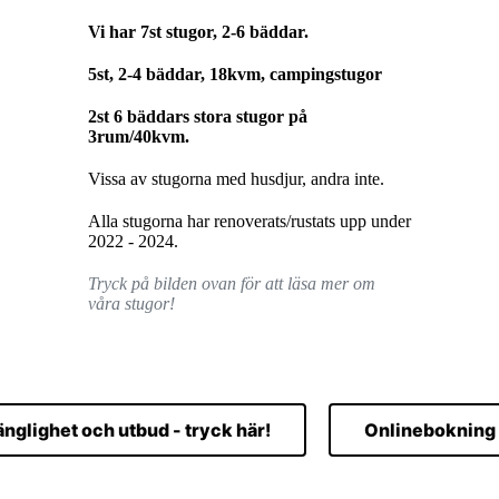
Vi har 7st stugor, 2-6 bäddar.
5st, 2-4 bäddar, 18kvm, campingstugor
2st 6 bäddars stora stugor på
3rum/40kvm.
Vissa av stugorna med husdjur, andra inte.
Alla stugorna har renoverats/rustats upp under
2022 - 2024.
Tryck på bilden ovan för att läsa mer om
våra stugor!
gänglighet och utbud - tryck här!
Onlinebokning 