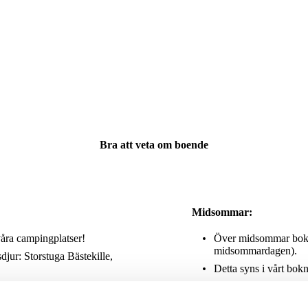
Bra att veta om boende
Midsommar:
våra campingplatser!
Över midsommar bokas 
midsommardagen).
djur: Storstuga Bästekille,
Detta syns i vårt bok
t och de övriga 4 stugorna.