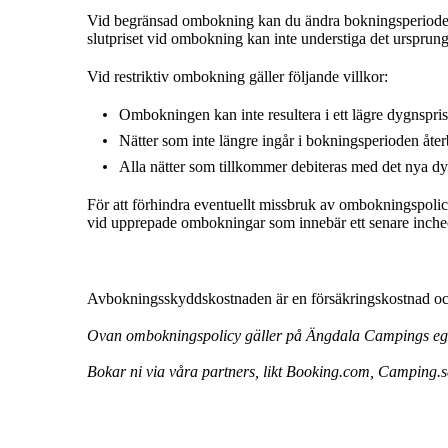
Vid begränsad ombokning kan du ändra bokningsperiode
slutpriset vid ombokning kan inte understiga det ursprun
Vid restriktiv ombokning gäller följande villkor:
Ombokningen kan inte resultera i ett lägre dygnspris
Nätter som inte längre ingår i bokningsperioden återb
Alla nätter som tillkommer debiteras med det nya dy
För att förhindra eventuellt missbruk av ombokningspolicy
vid upprepade ombokningar som innebär ett senare inch
Avbokningsskyddskostnaden är en försäkringskostnad och
Ovan ombokningspolicy gäller på Ängdala Campings egna 
Bokar ni via våra partners, likt Booking.com, Camping.se 