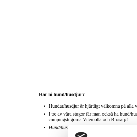
Har ni hund/husdjur?
Hundar/husdjur är hjärtligt välkomna på alla 
I tre av våra stugor får man också ha hund/hus
campingstugorna Vitemölla och Brösarp!
Hund/husdjur är inte tillåtet i vandrarhemme