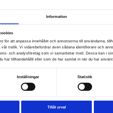
Information
Rums och stuglayout:
cookies
Vill du se hur rummen ligg
e för att anpassa innehållet och annonserna till användarna, tillh
bokningssystem!
vår trafik. Vi vidarebefordrar även sådana identifierare och anna
nnons- och analysföretag som vi samarbetar med. Dessa kan i sin
Vill du se hur storstugorn
bokningssystem!
har tillhandahållit eller som de har samlat in när du har använt 
Inställningar
Statistik
Onlinebokning- tryck här!
Om Oss & Kontakt
Tillåt urval